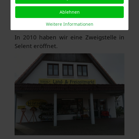
Ablehnen
Geschichte:
Weitere Informationen
Filiale Selent
In 2010 haben wir eine Zweigstelle in
Selent eröffnet.